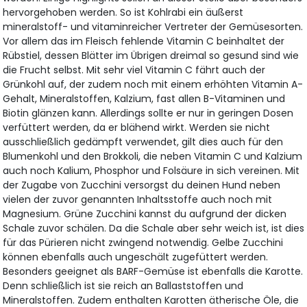
hervorgehoben werden. So ist Kohlrabi ein äußerst
mineralstoff- und vitaminreicher Vertreter der Gemüsesorten.
Vor allem das im Fleisch fehlende Vitamin C beinhaltet der
Rübstiel, dessen Blätter im Übrigen dreimal so gesund sind wie
die Frucht selbst. Mit sehr viel Vitamin C fährt auch der
Grünkohl auf, der zudem noch mit einem erhöhten Vitamin A-
Gehalt, Mineralstoffen, Kalzium, fast allen B-Vitaminen und
Biotin glänzen kann. Allerdings sollte er nur in geringen Dosen
verfüttert werden, da er blähend wirkt. Werden sie nicht
ausschließlich gedämpft verwendet, gilt dies auch für den
Blumenkohl und den Brokkoli, die neben Vitamin C und Kalzium
auch noch Kalium, Phosphor und Folsäure in sich vereinen. Mit
der Zugabe von Zucchini versorgst du deinen Hund neben
vielen der zuvor genannten Inhaltsstoffe auch noch mit
Magnesium. Grüne Zucchini kannst du aufgrund der dicken
Schale zuvor schälen. Da die Schale aber sehr weich ist, ist dies
für das Pürieren nicht zwingend notwendig. Gelbe Zucchini
können ebenfalls auch ungeschält zugefüttert werden.
Besonders geeignet als BARF-Gemüse ist ebenfalls die Karotte.
Denn schließlich ist sie reich an Ballaststoffen und
Mineralstoffen. Zudem enthalten Karotten ätherische Öle, die