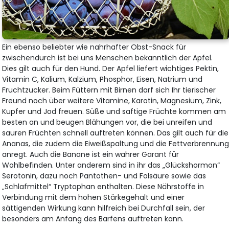
Ein ebenso beliebter wie nahrhafter Obst-Snack für
zwischendurch ist bei uns Menschen bekanntlich der Apfel.
Dies gilt auch für den Hund. Der Apfel liefert wichtiges Pektin,
Vitamin C, Kalium, Kalzium, Phosphor, Eisen, Natrium und
Fruchtzucker. Beim Füttern mit Birnen darf sich Ihr tierischer
Freund noch über weitere Vitamine, Karotin, Magnesium, Zink,
Kupfer und Jod freuen. Süße und saftige Früchte kommen am
besten an und beugen Blähungen vor, die bei unreifen und
sauren Früchten schnell auftreten können. Das gilt auch für die
Ananas, die zudem die Eiweißspaltung und die Fettverbrennun
anregt. Auch die Banane ist ein wahrer Garant für
Wohlbefinden. Unter anderem sind in ihr das „Glückshormon“
Serotonin, dazu noch Pantothen- und Folsäure sowie das
„Schlafmittel“ Tryptophan enthalten. Diese Nährstoffe in
Verbindung mit dem hohen Stärkegehalt und einer
sättigenden Wirkung kann hilfreich bei Durchfall sein, der
besonders am Anfang des Barfens auftreten kann.